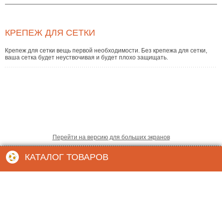
КРЕПЕЖ ДЛЯ СЕТКИ
Крепеж для сетки вещь первой необходимости. Без крепежа для сетки,
ваша сетка будет неуствочивая и будет плохо защищать.
Перейти на версию для больших экранов
КАТАЛОГ ТОВАРОВ
Создание интернет магазинов
СеткаОпт
© 2012 ООО “
”
рекламное бюро «9site»
Адрес:
+7(495) 632-02-89
Тел:
+7(495) 518-58-68
setkaopt@yandex.ru
E-mail: