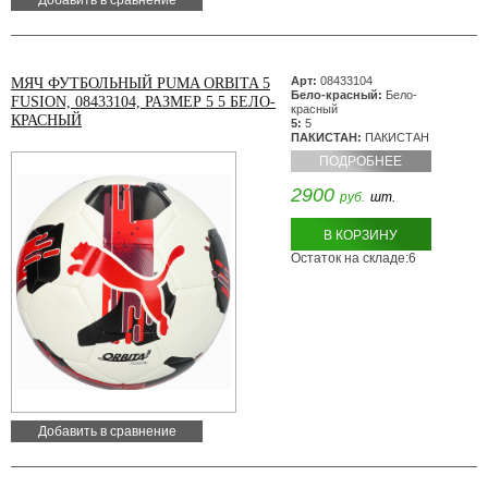
Добавить в сравнение
Арт:
08433104
МЯЧ ФУТБОЛЬНЫЙ PUMA ORBITA 5
Бело-красный:
Бело-
FUSION, 08433104, РАЗМЕР 5 5 БЕЛО-
красный
КРАСНЫЙ
5:
5
ПАКИСТАН:
ПАКИСТАН
ПОДРОБНЕЕ
2900
руб.
шт.
В КОРЗИНУ
Остаток на складе:6
Добавить в сравнение