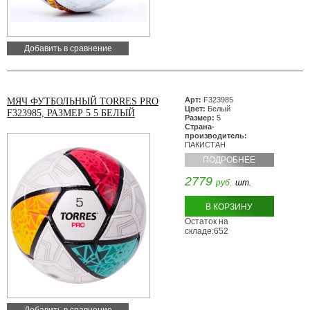
Добавить в сравнение
Арт:
F323985
МЯЧ ФУТБОЛЬНЫЙ TORRES PRO
Цвет:
Белый
F323985, РАЗМЕР 5 5 БЕЛЫЙ
Размер:
5
Страна-
производитель:
ПАКИСТАН
ПОДРОБНЕЕ
2779
руб.
шт.
В КОРЗИНУ
Остаток на
складе:652