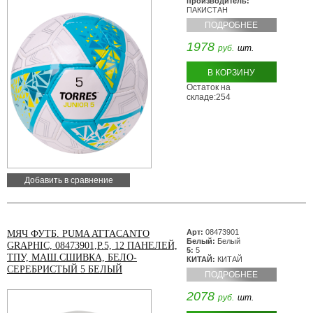
производитель:
ПАКИСТАН
ПОДРОБНЕЕ
1978
руб.
шт.
В КОРЗИНУ
Остаток на
складе:254
Добавить в сравнение
Арт:
08473901
МЯЧ ФУТБ. PUMA ATTACANTO
Белый:
Белый
GRAPHIC, 08473901,Р.5, 12 ПАНЕЛЕЙ,
5:
5
ТПУ, МАШ.СШИВКА, БЕЛО-
КИТАЙ:
КИТАЙ
СЕРЕБРИСТЫЙ 5 БЕЛЫЙ
ПОДРОБНЕЕ
2078
руб.
шт.