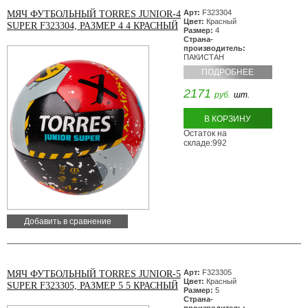
Арт:
F323304
МЯЧ ФУТБОЛЬНЫЙ TORRES JUNIOR-4
Цвет:
Красный
SUPER F323304, РАЗМЕР 4 4 КРАСНЫЙ
Размер:
4
Страна-
производитель:
ПАКИСТАН
ПОДРОБНЕЕ
2171
руб.
шт.
В КОРЗИНУ
Остаток на
складе:992
Добавить в сравнение
Арт:
F323305
МЯЧ ФУТБОЛЬНЫЙ TORRES JUNIOR-5
Цвет:
Красный
SUPER F323305, РАЗМЕР 5 5 КРАСНЫЙ
Размер:
5
Страна-
производитель: