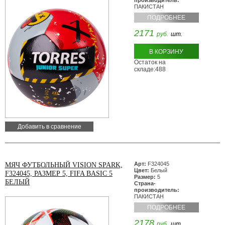
ПАКИСТАН
ПОДРОБНЕЕ
2171
руб.
шт.
В КОРЗИНУ
Остаток на
складе:488
Добавить в сравнение
Арт:
F324045
МЯЧ ФУТБОЛЬНЫЙ VISION SPARK,
Цвет:
Белый
F324045, РАЗМЕР 5, FIFA BASIC 5
Размер:
5
БЕЛЫЙ
Страна-
производитель:
ПАКИСТАН
ПОДРОБНЕЕ
2178
руб.
шт.