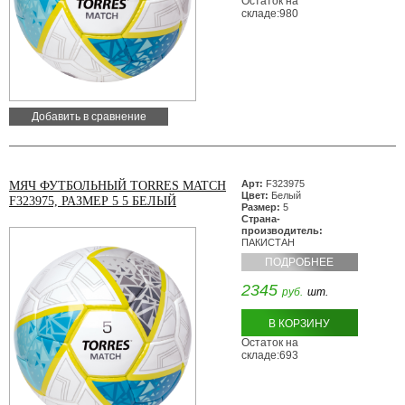
Остаток на
складе:980
Добавить в сравнение
Арт:
F323975
МЯЧ ФУТБОЛЬНЫЙ TORRES MATCH
Цвет:
Белый
F323975, РАЗМЕР 5 5 БЕЛЫЙ
Размер:
5
Страна-
производитель:
ПАКИСТАН
ПОДРОБНЕЕ
2345
руб.
шт.
В КОРЗИНУ
Остаток на
складе:693