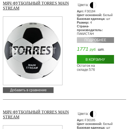
МЯЧ ФУТБОЛЬНЫЙ TORRES MAIN
Цвета:
STREAM
Арт:
F30184
Цвет основной:
Белый
Базовая единица:
шт
Размер:
4
Страна-
производитель:
ПАКИСТАН
ПОДРОБНЕЕ
1771
руб.
шт.
В КОРЗИНУ
Остаток на
складе:576
Добавить в сравнение
МЯЧ ФУТБОЛЬНЫЙ TORRES MAIN
Цвета:
STREAM
Арт:
F30185
Цвет основной:
Белый
Базовая единица:
шт