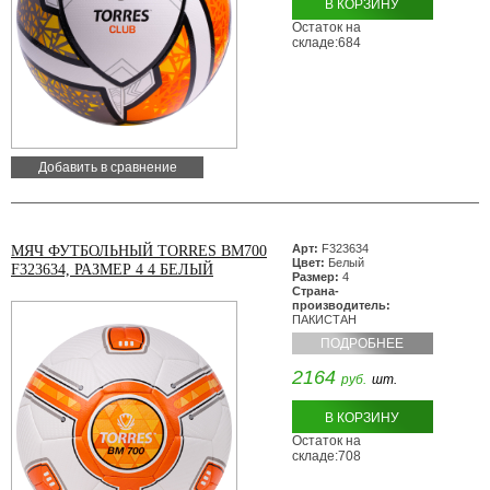
В КОРЗИНУ
Остаток на
складе:684
Добавить в сравнение
Арт:
F323634
МЯЧ ФУТБОЛЬНЫЙ TORRES BM700
Цвет:
Белый
F323634, РАЗМЕР 4 4 БЕЛЫЙ
Размер:
4
Страна-
производитель:
ПАКИСТАН
ПОДРОБНЕЕ
2164
руб.
шт.
В КОРЗИНУ
Остаток на
складе:708