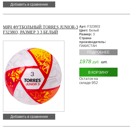
Добавить в сравнение
Арт:
F323803
МЯЧ ФУТБОЛЬНЫЙ TORRES JUNIOR-3
Цвет:
Белый
F323803, РАЗМЕР 3 3 БЕЛЫЙ
Размер:
3
Страна-
производитель:
ПАКИСТАН
ПОДРОБНЕЕ
1978
руб.
шт.
В КОРЗИНУ
Остаток на
складе:952
Добавить в сравнение