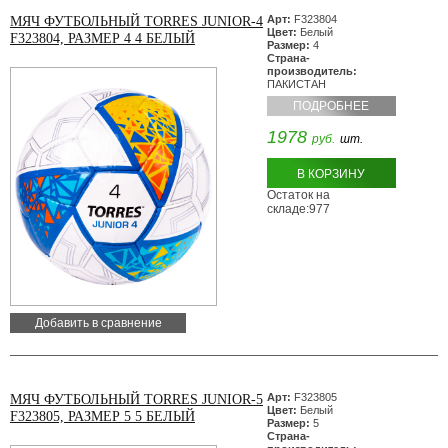
Арт:
F323804
МЯЧ ФУТБОЛЬНЫЙ TORRES JUNIOR-4
Цвет:
Белый
F323804, РАЗМЕР 4 4 БЕЛЫЙ
Размер:
4
Страна-
производитель:
ПАКИСТАН
ПОДРОБНЕЕ
1978
руб.
шт.
В КОРЗИНУ
Остаток на
складе:977
Добавить в сравнение
Арт:
F323805
МЯЧ ФУТБОЛЬНЫЙ TORRES JUNIOR-5
Цвет:
Белый
F323805, РАЗМЕР 5 5 БЕЛЫЙ
Размер:
5
Страна-