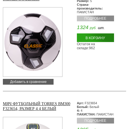
Размер:
5
Страна-
производитель:
ПАКИСТАН
ПОДРОБНЕЕ
1324
руб.
шт.
В КОРЗИНУ
Остаток на
складе:962
Добавить в сравнение
Арт:
F323654
МЯЧ ФУТБОЛЬНЫЙ TORRES BM300
Белый:
Белый
F323654, РАЗМЕР 4 4 БЕЛЫЙ
4:
4
ПАКИСТАН:
ПАКИСТАН
ПОДРОБНЕЕ