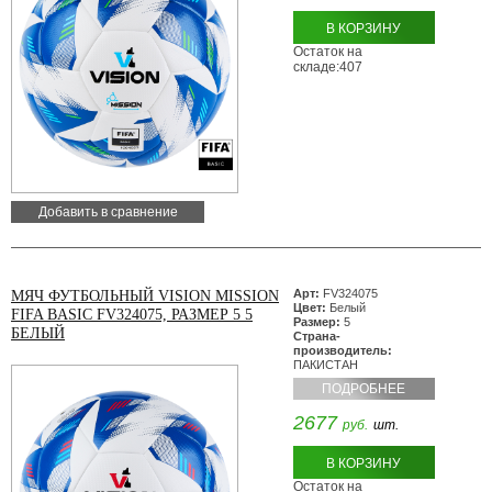
В КОРЗИНУ
Остаток на
складе:407
Добавить в сравнение
Арт:
FV324075
МЯЧ ФУТБОЛЬНЫЙ VISION MISSION
Цвет:
Белый
FIFA BASIC FV324075, РАЗМЕР 5 5
Размер:
5
БЕЛЫЙ
Страна-
производитель:
ПАКИСТАН
ПОДРОБНЕЕ
2677
руб.
шт.
В КОРЗИНУ
Остаток на