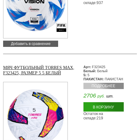
складе:937
Добавить в сравнение
Арт:
F323425
МЯЧ ФУТБОЛЬНЫЙ TORRES MAX,
Белый:
Белый
F323425, РАЗМЕР 5 5 БЕЛЫЙ
5:
5
ПАКИСТАН:
ПАКИСТАН
ПОДРОБНЕЕ
2706
руб.
шт.
В КОРЗИНУ
Остаток на
складе:219