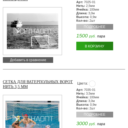
Арт:
7025-01
Нить:
2,5мм
Ячейка:
100мм
Длина:
3,0м
Высота:
0,9м
Кол-во:
2шт
ПОДРОБНЕЕ
1500
руб.
пара
В КОРЗИНУ
Добавить в сравнение
СЕТКА ДЛЯ ВАТЕРПОЛЬНЫХ ВОРОТ
Цвета:
НИТЬ 3,5 ММ
Арт:
7035-01
Нить:
3,5мм
Ячейка:
100мм
Длина:
3,0м
Высота:
0,9м
Кол-во:
2шт
ПОДРОБНЕЕ
3000
руб.
пара