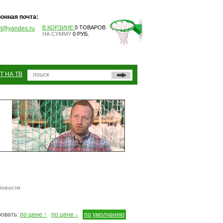
онная почта:
В КОРЗИНЕ
0 ТОВАРОВ
pt@yandex.ru
НА СУММУ
0 РУБ.
Т НА ТВ
Новости
овать:
по цене ↑
по цене ↓
по умолчанию