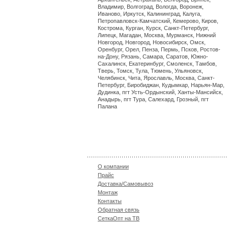
Владимир, Волгоград, Вологда, Воронеж,
Иваново, Иркутск, Калининград, Калуга,
Петропавловск-Камчатский, Кемерово, Киров,
Кострома, Курган, Курск, Санкт-Петербург,
Липецк, Магадан, Москва, Мурманск, Нижний
Новгород, Новгород, Новосибирск, Омск,
Оренбург, Орел, Пенза, Пермь, Псков, Ростов-
на-Дону, Рязань, Самара, Саратов, Южно-
Сахалинск, Екатеринбург, Смоленск, Тамбов,
Тверь, Томск, Тула, Тюмень, Ульяновск,
Челябинск, Чита, Ярославль, Москва, Санкт-
Петербург, Биробиджан, Кудымкар, Нарьян-Мар,
Дудинка, пгт Усть-Ордынский, Ханты-Мансийск,
Анадырь, пгт Тура, Салехард, Грозный, пгт
Палана
О компании
Прайс
Доставка/Самовывоз
Монтаж
Контакты
Обратная связь
СеткаОпт на ТВ