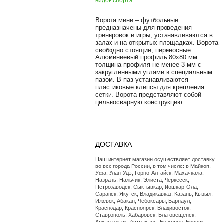
видов спорта
Ворота мини – футбольные
предназначены для проведения
тренировок и игры, устанавливаются в
залах и на открытых площадках. Ворота
свободно стоящие, переносные.
Алюминиевый профиль 80х80 мм
толщина профиля не менее 3 мм с
закругленными углами и специальным
пазом. В паз устанавливаются
пластиковые клипсы для крепления
сетки. Ворота представляют собой
цельносварную конструкцию.
ДОСТАВКА
Наш интернет магазин осуществляет доставку
во все города России, в том числе: в Майкоп,
Уфа, Улан-Удэ, Горно-Алтайск, Махачкала,
Назрань, Нальчик, Элиста, Черкесск,
Петрозаводск, Сыктывкар, Йошкар-Ола,
Саранск, Якутск, Владикавказ, Казань, Кызыл,
Ижевск, Абакан, Чебоксары, Барнаул,
Краснодар, Красноярск, Владивосток,
Ставрополь, Хабаровск, Благовещенск,
Архангельск, Астрахань, Белгород, Брянск,