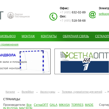
Офис:
Электр
+7 (495)
632-02-89
setkao
Опт:
+7 (495)
518-58-68
АМОВЫВОЗ
МОНТАЖ
КОНТАКТЫ
ОБРАТНАЯ СВЯЗЬ
СЕТКАОП
 применения
Каталог
→
Волейбол
→
Аксессуары
→
Тележки, сумки/сетки для мячей
→
СТРАНИЦЫ:
Производители:
Все
СеткаОПТ
GALA
MIKASA
TORRES
MADE
Сортир
IN RUSSIA
MACRON