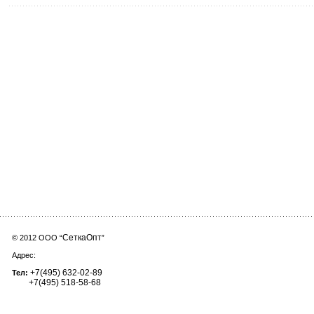
СеткаОпт
© 2012 ООО “
”
Адрес:
+7(495) 632-02-89
Тел:
+7(495) 518-58-68
setkaopt@yandex.ru
E-mail: