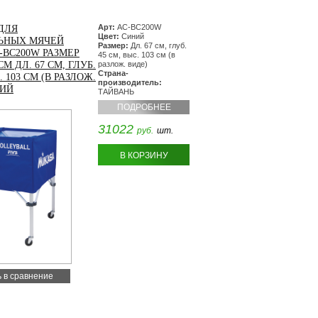
Арт:
AC-BC200W
ДЛЯ
Цвет:
Синий
ЬНЫХ МЯЧЕЙ
Размер:
Дл. 67 см, глуб.
-BC200W РАЗМЕР
45 см, выс. 103 см (в
СМ ДЛ. 67 СМ, ГЛУБ.
разлож. виде)
Страна-
. 103 СМ (В РАЗЛОЖ.
производитель:
НИЙ
ТАЙВАНЬ
ПОДРОБНЕЕ
31022
руб.
шт.
В КОРЗИНУ
 в сравнение