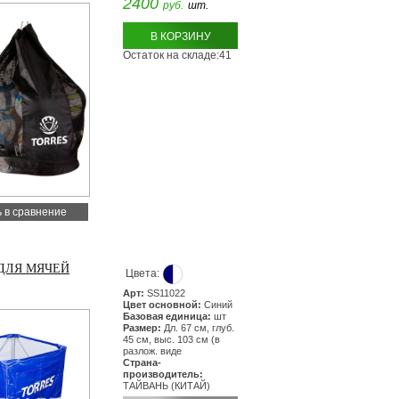
2400
руб.
шт.
В КОРЗИНУ
Остаток на складе:41
 в сравнение
ДЛЯ МЯЧЕЙ
Цвета:
Арт:
SS11022
Цвет основной:
Синий
Базовая единица:
шт
Размер:
Дл. 67 см, глуб.
45 см, выс. 103 см (в
разлож. виде
Страна-
производитель:
ТАЙВАНЬ (КИТАЙ)