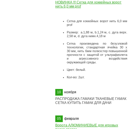
НОВИНКА !!! Сетка для хоккейных ворот
нить 6,0 мм prof
Сетка для хоккейных ворот нить 6,0 мм
prof
Размер: а.1,88 м, b.1,24 м, с. дуга верх.
2,58 м, d. дуга нижн.4,18 м
Сетка произведена по безузловой
технологии, стандартная ячейка 30 х
30 мм, нить 6мм полиэстер повышенной
прочности с защитой от ультрафиолета
и агрессивного воздействия
окружающей среды.
Цвет: белый.
Кол-во: 2шт.
10
ноября
РАСПРОДАЖА ГАМАКИ ТКАНЕВЫЕ ГАМАК
СЕТКА КУПИТЬ ГАМАК ДЛЯ ДАЧИ
05
февраля
Ворота АЛЮМИНИЕВЫЕ для игровых