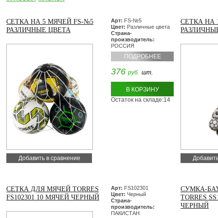
Арт:
FS-№5
СЕТКА НА 5 МЯЧЕЙ FS-№5
СЕТКА НА 
Цвет:
Различные цвета
РАЗЛИЧНЫЕ ЦВЕТА
РАЗЛИЧНЫ
Страна-
производитель:
РОССИЯ
ПОДРОБНЕЕ
376
руб.
шт.
В КОРЗИНУ
Остаток на складе:14
Добавить в сравнение
Добавить
Арт:
FS102301
СЕТКА ДЛЯ МЯЧЕЙ TORRES
СУМКА-БА
Цвет:
Черный
FS102301 10 МЯЧЕЙ ЧЕРНЫЙ
TORRES SS1
Страна-
ЧЕРНЫЙ
производитель:
ПАКИСТАН