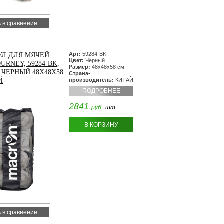
 в сравнение
Арт:
59284-BK
УЛ ДЛЯ МЯЧЕЙ
Цвет:
Черный
URNEY, 59284-BK,
Размер:
48х48х58 см
 ЧЕРНЫЙ 48Х48Х58
Страна-
Й
производитель:
КИТАЙ
ПОДРОБНЕЕ
2841
руб.
шт.
В КОРЗИНУ
 в сравнение