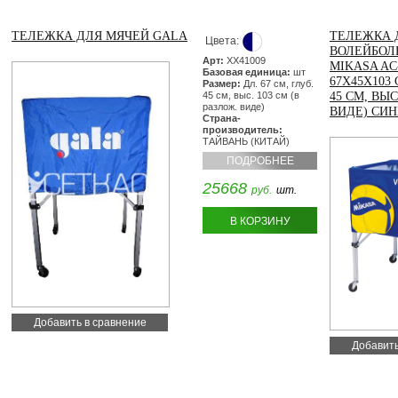
ТЕЛЕЖКА ДЛЯ МЯЧЕЙ GALA
ТЕЛЕЖКА 
Цвета:
ВОЛЕЙБОЛ
Арт:
XX41009
MIKASA AC
Базовая единица:
шт
67Х45Х103 
Размер:
Дл. 67 см, глуб.
45 см, выс. 103 см (в
45 СМ, ВЫС
разлож. виде)
ВИДЕ) СИ
Страна-
производитель:
ТАЙВАНЬ (КИТАЙ)
ПОДРОБНЕЕ
25668
руб.
шт.
В КОРЗИНУ
Добавить в сравнение
Добавить