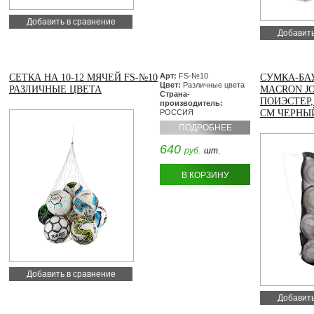
Добавить в сравнение
Добавить
Арт:
FS-№10
СЕТКА НА 10-12 МЯЧЕЙ FS-№10
СУМКА-БА
Цвет:
Различные цвета
РАЗЛИЧНЫЕ ЦВЕТА
MACRON JO
Страна-
ПОИЭСТЕР,
производитель:
РОССИЯ
СМ ЧЕРНЫ
ПОДРОБНЕЕ
640
руб.
шт.
В КОРЗИНУ
Добавить в сравнение
Добавить