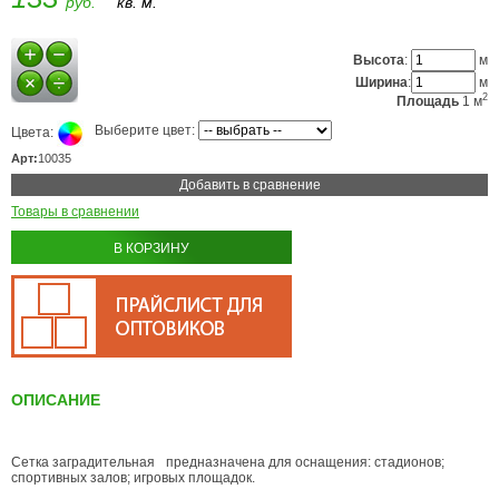
руб.
кв. м.
Высота
:
м
Ширина
:
м
2
Площадь
1
м
Выберите цвет:
Цвета:
Арт:
10035
Добавить в сравнение
Товары в сравнении
В КОРЗИНУ
ОПИСАНИЕ
Сетка заградительная предназначена для оснащения: стадионов;
спортивных залов; игровых площадок.