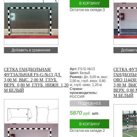
В КОРЗИНУ
Остаток на складе:3
Добавить в сравнение
Добавить
Арт:
FS-G-№13
СЕТКА ГАНДБОЛЬНАЯ/
СЕТКА ФУ
Цвет:
Белый
ФУТЗАЛЬНАЯ FS-G-№13 ДЛ.
ГАНДБОЛЬН
Размер:
Дл. 3,00 м, выс.
3,00 М, ВЫС. 2,00 М, ГЛУБ.
ORO 114430
2,00 м, глуб. верх. 0,80
ВЕРХ. 0,80 М, ГЛУБ. НИЖН. 1,20
м, глуб. нижн. 1,20 м
3,00 М, ВЫС
Страна-
М БЕЛЫЙ
ВЕРХ. 0,80
производитель:
М БЕЛЫЙ
РОССИЯ
ПОДРОБНЕЕ
5870
руб.
шт.
В КОРЗИНУ
Остаток на складе:2