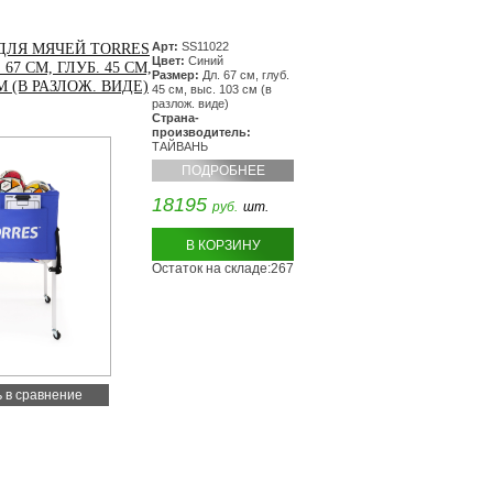
Арт:
SS11022
ДЛЯ МЯЧЕЙ TORRES
Цвет:
Синий
 67 СМ, ГЛУБ. 45 СМ,
Размер:
Дл. 67 см, глуб.
М (В РАЗЛОЖ. ВИДЕ)
45 см, выс. 103 см (в
разлож. виде)
Страна-
производитель:
ТАЙВАНЬ
ПОДРОБНЕЕ
18195
руб.
шт.
В КОРЗИНУ
Остаток на складе:267
 в сравнение