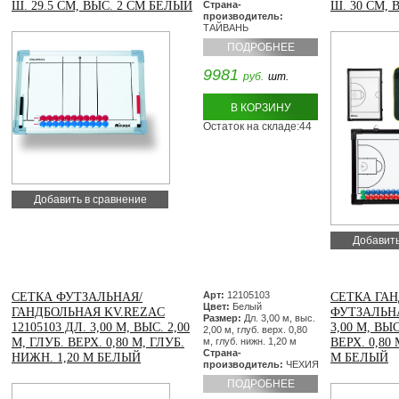
Ш. 29.5 СМ, ВЫС. 2 СМ БЕЛЫЙ
Страна-
Ш. 30 СМ, 
производитель:
ТАЙВАНЬ
ПОДРОБНЕЕ
9981
руб.
шт.
В КОРЗИНУ
Остаток на складе:44
Добавить в сравнение
Добавить
Арт:
12105103
СЕТКА ФУТЗАЛЬНАЯ/
СЕТКА ГАН
Цвет:
Белый
ГАНДБОЛЬНАЯ KV.REZAC
ФУТЗАЛЬНА
Размер:
Дл. 3,00 м, выс.
12105103 ДЛ. 3,00 М, ВЫС. 2,00
3,00 М, ВЫС
2,00 м, глуб. верх. 0,80
М, ГЛУБ. ВЕРХ. 0,80 М, ГЛУБ.
м, глуб. нижн. 1,20 м
ВЕРХ. 0,80
Страна-
НИЖН. 1,20 М БЕЛЫЙ
М БЕЛЫЙ
производитель:
ЧЕХИЯ
ПОДРОБНЕЕ