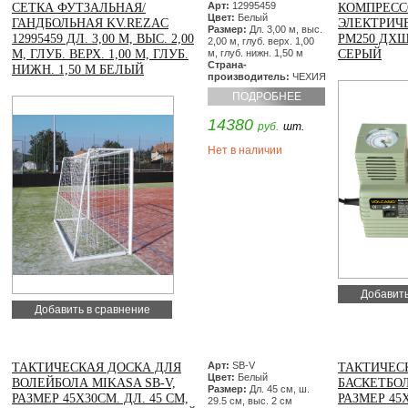
Арт:
12995459
СЕТКА ФУТЗАЛЬНАЯ/
КОМПРЕСС
Цвет:
Белый
ГАНДБОЛЬНАЯ KV.REZAC
ЭЛЕКТРИЧ
Размер:
Дл. 3,00 м, выс.
12995459 ДЛ. 3,00 М, ВЫС. 2,00
PM250 ДХШ
2,00 м, глуб. верх. 1,00
М, ГЛУБ. ВЕРХ. 1,00 М, ГЛУБ.
м, глуб. нижн. 1,50 м
СЕРЫЙ
Страна-
НИЖН. 1,50 М БЕЛЫЙ
производитель:
ЧЕХИЯ
ПОДРОБНЕЕ
14380
руб.
шт.
Нет в наличии
Добавить
Добавить в сравнение
Арт:
SB-V
ТАКТИЧЕСКАЯ ДОСКА ДЛЯ
ТАКТИЧЕС
Цвет:
Белый
ВОЛЕЙБОЛА MIKASA SB-V,
БАСКЕТБОЛ
Размер:
Дл. 45 см, ш.
РАЗМЕР 45Х30СМ. ДЛ. 45 СМ,
РАЗМЕР 45Х
29.5 см, выс. 2 см