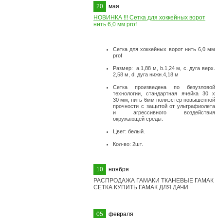
20
мая
НОВИНКА !!! Сетка для хоккейных ворот
нить 6,0 мм prof
Сетка для хоккейных ворот нить 6,0 мм
prof
Размер: а.1,88 м, b.1,24 м, с. дуга верх.
2,58 м, d. дуга нижн.4,18 м
Сетка произведена по безузловой
технологии, стандартная ячейка 30 х
30 мм, нить 6мм полиэстер повышенной
прочности с защитой от ультрафиолета
и агрессивного воздействия
окружающей среды.
Цвет: белый.
Кол-во: 2шт.
10
ноября
РАСПРОДАЖА ГАМАКИ ТКАНЕВЫЕ ГАМАК
СЕТКА КУПИТЬ ГАМАК ДЛЯ ДАЧИ
05
февраля