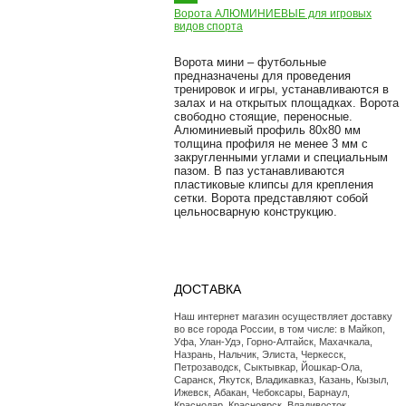
Ворота АЛЮМИНИЕВЫЕ для игровых
видов спорта
Ворота мини – футбольные
предназначены для проведения
тренировок и игры, устанавливаются в
залах и на открытых площадках. Ворота
свободно стоящие, переносные.
Алюминиевый профиль 80х80 мм
толщина профиля не менее 3 мм с
закругленными углами и специальным
пазом. В паз устанавливаются
пластиковые клипсы для крепления
сетки. Ворота представляют собой
цельносварную конструкцию.
ДОСТАВКА
Наш интернет магазин осуществляет доставку
во все города России, в том числе: в Майкоп,
Уфа, Улан-Удэ, Горно-Алтайск, Махачкала,
Назрань, Нальчик, Элиста, Черкесск,
Петрозаводск, Сыктывкар, Йошкар-Ола,
Саранск, Якутск, Владикавказ, Казань, Кызыл,
Ижевск, Абакан, Чебоксары, Барнаул,
Краснодар, Красноярск, Владивосток,