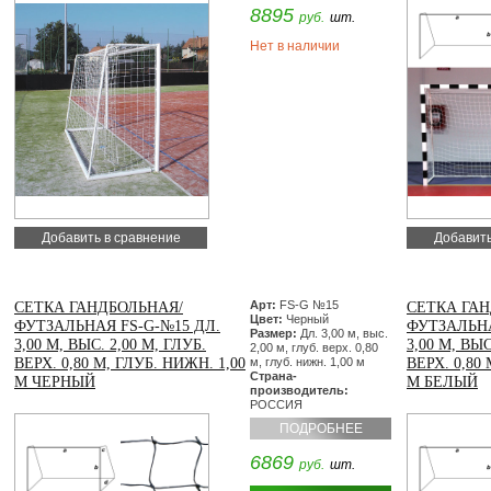
8895
руб.
шт.
Нет в наличии
Добавить в сравнение
Добавить
Арт:
FS-G №15
СЕТКА ГАНДБОЛЬНАЯ/
СЕТКА ГАН
Цвет:
Черный
ФУТЗАЛЬНАЯ FS-G-№15 ДЛ.
ФУТЗАЛЬНА
Размер:
Дл. 3,00 м, выс.
3,00 М, ВЫС. 2,00 М, ГЛУБ.
3,00 М, ВЫС
2,00 м, глуб. верх. 0,80
ВЕРХ. 0,80 М, ГЛУБ. НИЖН. 1,00
м, глуб. нижн. 1,00 м
ВЕРХ. 0,80
Страна-
М ЧЕРНЫЙ
М БЕЛЫЙ
производитель:
РОССИЯ
ПОДРОБНЕЕ
6869
руб.
шт.