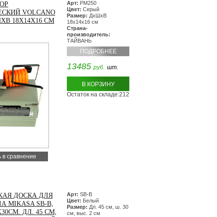
Арт:
PM250
ОР
Цвет:
Серый
ЕСКИЙ VOLCANO
Размер:
ДхШхВ
ХВ 18Х14Х16 СМ
18х14х16 см
Страна-
производитель:
ТАЙВАНЬ
ПОДРОБНЕЕ
13485
руб.
шт.
В КОРЗИНУ
Остаток на складе:212
 в сравнение
Арт:
SB-B
КАЯ ДОСКА ДЛЯ
Цвет:
Белый
А MIKASA SB-B,
Размер:
Дл. 45 см, ш. 30
30СМ. ДЛ. 45 СМ,
см, выс. 2 см