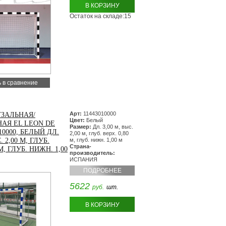
В КОРЗИНУ
Остаток на складе:15
 в сравнение
Арт:
11443010000
ТЗАЛЬНАЯ/
Цвет:
Белый
АЯ EL LEON DE
Размер:
Дл. 3,00 м, выс.
10000, БЕЛЫЙ ДЛ.
2,00 м, глуб. верх. 0,80
. 2,00 М, ГЛУБ.
м, глуб. нижн. 1,00 м
Страна-
 М, ГЛУБ. НИЖН. 1,00
производитель:
ИСПАНИЯ
ПОДРОБНЕЕ
5622
руб.
шт.
В КОРЗИНУ