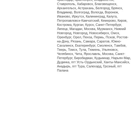
Ставрополь, Хабаровск, Благовещенск,
Архангельск, Астрахань, Белгород, Брянск,
Владимир, Волгоград, Вологда, Воронеж,
Иваново, Иркутск, Калининград, Калуга,
Петропавловск-Камчатский, Кемерово, Киров,
Кострома, Курган, Курск, Санкт-Петербург,
Липецк, Магадан, Москва, Мурманск, Нижний
Новгород, Новгород, Новосибирск, Омск,
Оренбург, Орел, Пенза, Пермь, Псков, Ростов-
на-Дону, Рязань, Самара, Саратов, Южно-
Сахалинск, Екатеринбург, Смоленск, Тамбов,
Тверь, Томск, Тула, Тюмень, Ульяновск,
Челябинск, Чита, Ярославль, Москва, Санкт-
Петербург, Биробиджан, Кудымкар, Нарьян-Мар,
Дудинка, пгт Усть-Ордынский, Ханты-Мансийск,
Анадырь, пгт Тура, Салехард, Грозный, пгт
Палана