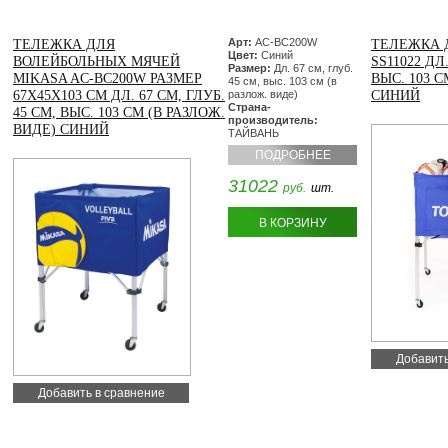
Арт:
AC-BC200W
ТЕЛЕЖКА ДЛЯ
ТЕЛЕЖКА 
Цвет:
Синий
ВОЛЕЙБОЛЬНЫХ МЯЧЕЙ
SS11022 ДЛ.
Размер:
Дл. 67 см, глуб.
MIKASA AC-BC200W РАЗМЕР
ВЫС. 103 С
45 см, выс. 103 см (в
67Х45Х103 СМ ДЛ. 67 СМ, ГЛУБ.
разлож. виде)
СИНИЙ
Страна-
45 СМ, ВЫС. 103 СМ (В РАЗЛОЖ.
производитель:
ВИДЕ) СИНИЙ
ТАЙВАНЬ
ПОДРОБНЕЕ
31022
руб.
шт.
В КОРЗИНУ
Добавить
Добавить в сравнение