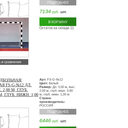
ПОДРОБНЕЕ
7134
руб.
шт.
В КОРЗИНУ
Остаток на складе:11
 в сравнение
Арт:
FS-G-№12
ДБОЛЬНАЯ/
Цвет:
Белый
Я FS-G-№12 ДЛ.
Размер:
Дл. 3,00 м, выс.
. 2,00 М, ГЛУБ.
2,00 м, глуб. верх. 0,80
 М, ГЛУБ. НИЖН. 1,00
м, глуб. нижн. 1,00 м
Страна-
производитель:
РОССИЯ
ПОДРОБНЕЕ
6446
руб.
шт.