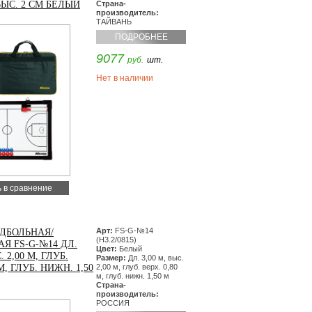
ВЫС. 2 СМ БЕЛЫЙ
Страна-
производитель:
ТАЙВАНЬ
ПОДРОБНЕЕ
9077
руб.
шт.
Нет в наличии
 в сравнение
Арт:
FS-G-№14
ДБОЛЬНАЯ/
(H3.2/0815)
Я FS-G-№14 ДЛ.
Цвет:
Белый
. 2,00 М, ГЛУБ.
Размер:
Дл. 3,00 м, выс.
 М, ГЛУБ. НИЖН. 1,50
2,00 м, глуб. верх. 0,80
м, глуб. нижн. 1,50 м
Страна-
производитель:
РОССИЯ