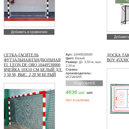
Добавить в сравнение
Добавить
Арт:
10449530000
СЕТКА-ГАСИТЕЛЬ
ДОСКА ТАК
Цвет:
Белый
ФУТЗАЛЬНАЯ/ГАНДБОЛЬНАЯ
BOY 45Х30
Размер:
Дл. 3,50 м, выс.
EL LEON DE ORO 10449530000,
2,20 м
ЯЧЕЙКА 10Х10 СМ,БЕЛЫЙ ДЛ.
Страна-
производитель:
3,50 М, ВЫС. 2,20 М БЕЛЫЙ
ИСПАНИЯ
ПОДРОБНЕЕ
4636
руб.
шт.
Нет в наличии