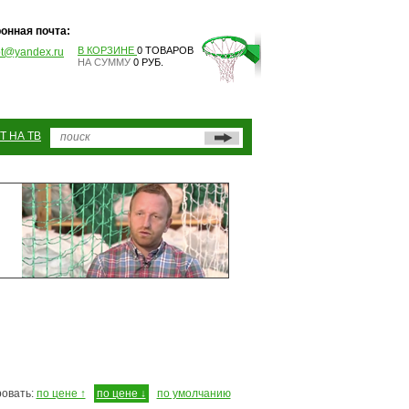
онная почта:
В КОРЗИНЕ
0 ТОВАРОВ
pt@yandex.ru
НА СУММУ
0 РУБ.
Т НА ТВ
овать:
по цене ↑
по цене ↓
по умолчанию