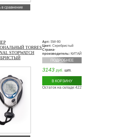
 в сравнение
Арт:
SW-80
ЕР
Цвет:
Серебристый
ОНАЛЬНЫЙ TORRES
Страна-
ONAL STOPWATCH
производитель:
КИТАЙ
ЕБРИСТЫЙ
ПОДРОБНЕЕ
3143
руб.
шт.
В КОРЗИНУ
Остаток на складе:422