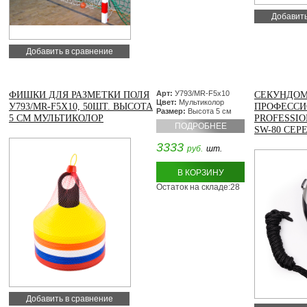
Добавить
Добавить в сравнение
Арт:
У793/MR-F5x10
ФИШКИ ДЛЯ РАЗМЕТКИ ПОЛЯ
СЕКУНДОМ
Цвет:
Мультиколор
У793/MR-F5X10, 50ШТ. ВЫСОТА
ПРОФЕССИ
Размер:
Высота 5 см
5 СМ МУЛЬТИКОЛОР
PROFESSI
ПОДРОБНЕЕ
SW-80 СЕР
3333
руб.
шт.
В КОРЗИНУ
Остаток на складе:28
Добавить в сравнение