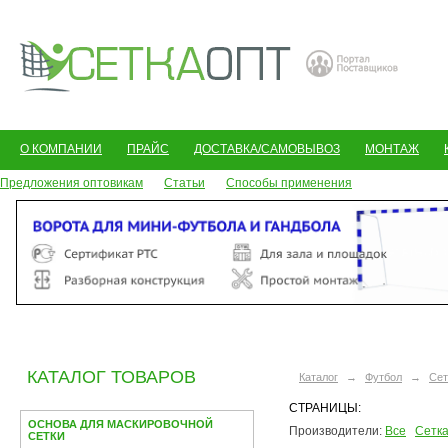
О КОМПАНИИ
ПРАЙС
ДОСТАВКА/САМОВЫВОЗ
МОНТАЖ
Предложения оптовикам
Статьи
Способы применения
КАТАЛОГ ТОВАРОВ
Каталог
→
Футбол
→
Сет
СТРАНИЦЫ:
ОСНОВА ДЛЯ МАСКИРОВОЧНОЙ
Производители:
Все
Сетк
СЕТКИ