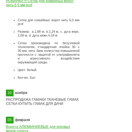
НОВИНКА !!! Сетка для хоккейных ворот
нить 6,0 мм prof
Сетка для хоккейных ворот нить 6,0 мм
prof
Размер: а.1,88 м, b.1,24 м, с. дуга верх.
2,58 м, d. дуга нижн.4,18 м
Сетка произведена по безузловой
технологии, стандартная ячейка 30 х
30 мм, нить 6мм полиэстер повышенной
прочности с защитой от ультрафиолета
и агрессивного воздействия
окружающей среды.
Цвет: белый.
Кол-во: 2шт.
10
ноября
РАСПРОДАЖА ГАМАКИ ТКАНЕВЫЕ ГАМАК
СЕТКА КУПИТЬ ГАМАК ДЛЯ ДАЧИ
05
февраля
Ворота АЛЮМИНИЕВЫЕ для игровых
видов спорта