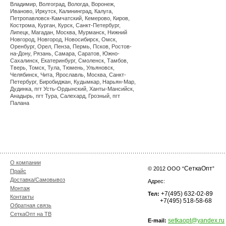
Владимир, Волгоград, Вологда, Воронеж,
Иваново, Иркутск, Калининград, Калуга,
Петропавловск-Камчатский, Кемерово, Киров,
Кострома, Курган, Курск, Санкт-Петербург,
Липецк, Магадан, Москва, Мурманск, Нижний
Новгород, Новгород, Новосибирск, Омск,
Оренбург, Орел, Пенза, Пермь, Псков, Ростов-
на-Дону, Рязань, Самара, Саратов, Южно-
Сахалинск, Екатеринбург, Смоленск, Тамбов,
Тверь, Томск, Тула, Тюмень, Ульяновск,
Челябинск, Чита, Ярославль, Москва, Санкт-
Петербург, Биробиджан, Кудымкар, Нарьян-Мар,
Дудинка, пгт Усть-Ордынский, Ханты-Мансийск,
Анадырь, пгт Тура, Салехард, Грозный, пгт
Палана
О компании
СеткаОпт
© 2012 ООО “
”
Прайс
Доставка/Самовывоз
Адрес:
Монтаж
+7(495) 632-02-89
Тел:
Контакты
+7(495) 518-58-68
Обратная связь
СеткаОпт на ТВ
setkaopt@yandex.ru
E-mail: