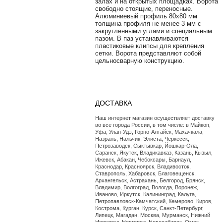
залах и на открытых площадках. Ворота
свободно стоящие, переносные.
Алюминиевый профиль 80х80 мм
толщина профиля не менее 3 мм с
закругленными углами и специальным
пазом. В паз устанавливаются
пластиковые клипсы для крепления
сетки. Ворота представляют собой
цельносварную конструкцию.
ДОСТАВКА
Наш интернет магазин осуществляет доставку
во все города России, в том числе: в Майкоп,
Уфа, Улан-Удэ, Горно-Алтайск, Махачкала,
Назрань, Нальчик, Элиста, Черкесск,
Петрозаводск, Сыктывкар, Йошкар-Ола,
Саранск, Якутск, Владикавказ, Казань, Кызыл,
Ижевск, Абакан, Чебоксары, Барнаул,
Краснодар, Красноярск, Владивосток,
Ставрополь, Хабаровск, Благовещенск,
Архангельск, Астрахань, Белгород, Брянск,
Владимир, Волгоград, Вологда, Воронеж,
Иваново, Иркутск, Калининград, Калуга,
Петропавловск-Камчатский, Кемерово, Киров,
Кострома, Курган, Курск, Санкт-Петербург,
Липецк, Магадан, Москва, Мурманск, Нижний