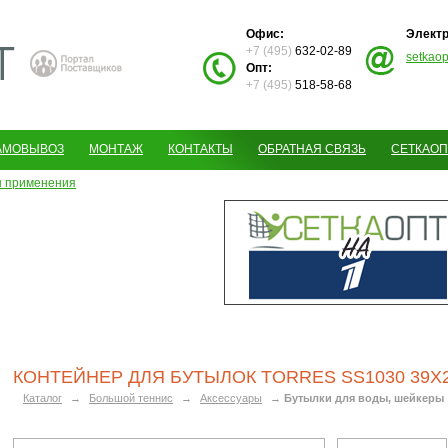
Офис:
Электр
+7 (495)
632-02-89
setkao
Опт:
+7 (495)
518-58-68
АМОВЫВОЗ
МОНТАЖ
КОНТАКТЫ
ОБРАТНАЯ СВЯЗЬ
СЕТКАОП
 применения
КОНТЕЙНЕР ДЛЯ БУТЫЛОК TORRES SS1030 39Х
Каталог
→
Большой теннис
→
Аксессуары
→
Бутылки для воды, шейкеры