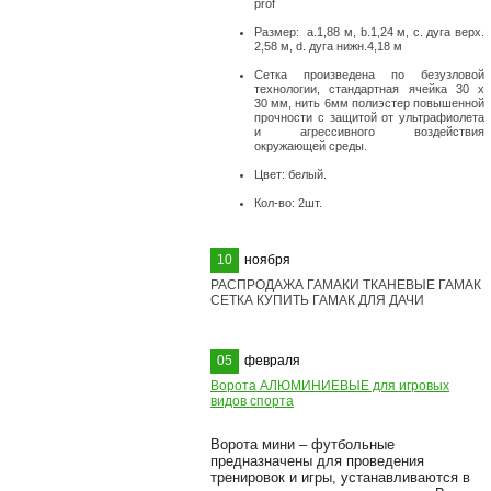
prof
Размер: а.1,88 м, b.1,24 м, с. дуга верх.
2,58 м, d. дуга нижн.4,18 м
Сетка произведена по безузловой
технологии, стандартная ячейка 30 х
30 мм, нить 6мм полиэстер повышенной
прочности с защитой от ультрафиолета
и агрессивного воздействия
окружающей среды.
Цвет: белый.
Кол-во: 2шт.
10
ноября
РАСПРОДАЖА ГАМАКИ ТКАНЕВЫЕ ГАМАК
СЕТКА КУПИТЬ ГАМАК ДЛЯ ДАЧИ
05
февраля
Ворота АЛЮМИНИЕВЫЕ для игровых
видов спорта
Ворота мини – футбольные
предназначены для проведения
тренировок и игры, устанавливаются в