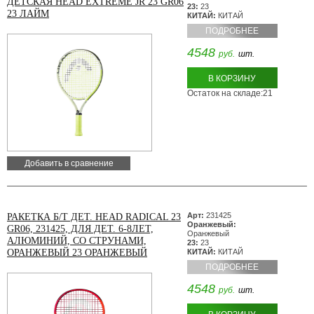
ДЕТСКАЯ HEAD EXTREME JR 23 GR06
23:
23
23 ЛАЙМ
КИТАЙ:
КИТАЙ
ПОДРОБНЕЕ
4548
руб.
шт.
В КОРЗИНУ
Остаток на складе:21
Добавить в сравнение
Арт:
231425
РАКЕТКА Б/Т ДЕТ. HEAD RADICAL 23
Оранжевый:
GR06, 231425, ДЛЯ ДЕТ. 6-8ЛЕТ,
Оранжевый
АЛЮМИНИЙ, СО СТРУНАМИ,
23:
23
ОРАНЖЕВЫЙ 23 ОРАНЖЕВЫЙ
КИТАЙ:
КИТАЙ
ПОДРОБНЕЕ
4548
руб.
шт.