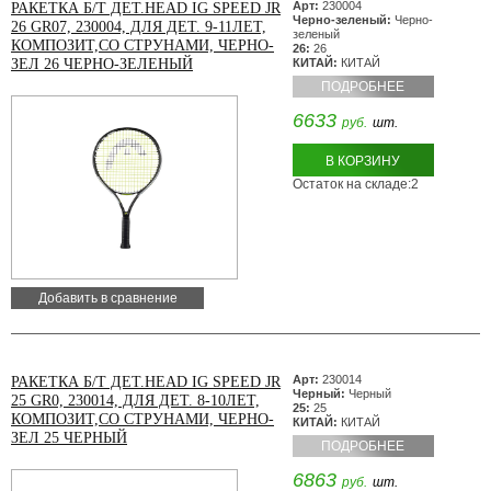
Арт:
230004
РАКЕТКА Б/Т ДЕТ.HEAD IG SPEED JR
Черно-зеленый:
Черно-
26 GR07, 230004, ДЛЯ ДЕТ. 9-11ЛЕТ,
зеленый
КОМПОЗИТ,СО СТРУНАМИ, ЧЕРНО-
26:
26
ЗЕЛ 26 ЧЕРНО-ЗЕЛЕНЫЙ
КИТАЙ:
КИТАЙ
ПОДРОБНЕЕ
6633
руб.
шт.
В КОРЗИНУ
Остаток на складе:2
Добавить в сравнение
Арт:
230014
РАКЕТКА Б/Т ДЕТ.HEAD IG SPEED JR
Черный:
Черный
25 GR0, 230014, ДЛЯ ДЕТ. 8-10ЛЕТ,
25:
25
КОМПОЗИТ,СО СТРУНАМИ, ЧЕРНО-
КИТАЙ:
КИТАЙ
ЗЕЛ 25 ЧЕРНЫЙ
ПОДРОБНЕЕ
6863
руб.
шт.