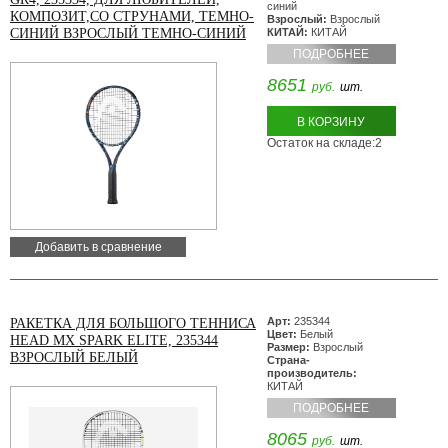
синий
КОМПОЗИТ,СО СТРУНАМИ, ТЕМНО-
Взрослый:
Взрослый
СИНИЙ ВЗРОСЛЫЙ ТЕМНО-СИНИЙ
КИТАЙ:
КИТАЙ
ПОДРОБНЕЕ
8651
руб.
шт.
В КОРЗИНУ
Остаток на складе:2
Добавить в сравнение
Арт:
235344
РАКЕТКА ДЛЯ БОЛЬШОГО ТЕННИСА
Цвет:
Белый
HEAD MX SPARK ELITE, 235344
Размер:
Взрослый
ВЗРОСЛЫЙ БЕЛЫЙ
Страна-
производитель:
КИТАЙ
ПОДРОБНЕЕ
8065
руб.
шт.