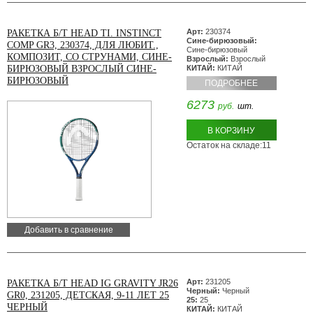
Арт:
230374
РАКЕТКА Б/Т HEAD TI. INSTINCT
Сине-бирюзовый:
COMP GR3, 230374, ДЛЯ ЛЮБИТ.,
Сине-бирюзовый
КОМПОЗИТ, СО СТРУНАМИ, СИНЕ-
Взрослый:
Взрослый
БИРЮЗОВЫЙ ВЗРОСЛЫЙ СИНЕ-
КИТАЙ:
КИТАЙ
БИРЮЗОВЫЙ
ПОДРОБНЕЕ
6273
руб.
шт.
В КОРЗИНУ
Остаток на складе:11
Добавить в сравнение
Арт:
231205
РАКЕТКА Б/Т HEAD IG GRAVITY JR26
Черный:
Черный
GR0, 231205, ДЕТСКАЯ, 9-11 ЛЕТ 25
25:
25
ЧЕРНЫЙ
КИТАЙ:
КИТАЙ