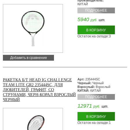
производитель:
КИТАЙ
ПОДРОБНЕЕ
5940
руб.
шт.
В КОРЗИНУ
Остаток на складе:3
Добавить в сравнение
Арт:
235444SC
РАКЕТКА Б/Т HEAD IG CHALLENGE
Черный:
Черный
TEAM LITE GR2 235444SC, ДЛЯ
Взрослый:
Взрослый
ЛЮБИТЕЛЕЙ, ГРАФИТ, СО
КИТАЙ:
КИТАЙ
СТРУНАМИ, ЧЕРН-КОРАЛ ВЗРОСЛЫЙ
ПОДРОБНЕЕ
ЧЕРНЫЙ
12971
руб.
шт.
В КОРЗИНУ
Остаток на складе:1