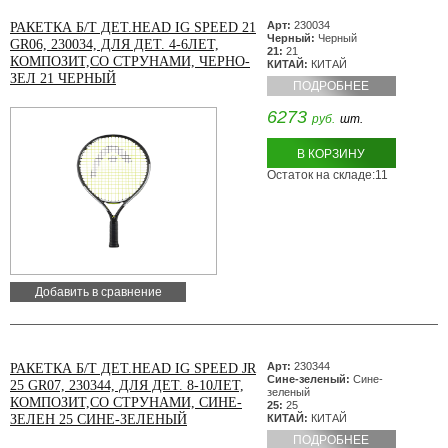
Арт:
230034
РАКЕТКА Б/Т ДЕТ.HEAD IG SPEED 21
Черный:
Черный
GR06, 230034, ДЛЯ ДЕТ. 4-6ЛЕТ,
21:
21
КОМПОЗИТ,СО СТРУНАМИ, ЧЕРНО-
КИТАЙ:
КИТАЙ
ЗЕЛ 21 ЧЕРНЫЙ
ПОДРОБНЕЕ
6273
руб.
шт.
В КОРЗИНУ
Остаток на складе:11
Добавить в сравнение
Арт:
230344
РАКЕТКА Б/Т ДЕТ.HEAD IG SPEED JR
Сине-зеленый:
Сине-
25 GR07, 230344, ДЛЯ ДЕТ. 8-10ЛЕТ,
зеленый
КОМПОЗИТ,СО СТРУНАМИ, СИНЕ-
25:
25
ЗЕЛЕН 25 СИНЕ-ЗЕЛЕНЫЙ
КИТАЙ:
КИТАЙ
ПОДРОБНЕЕ