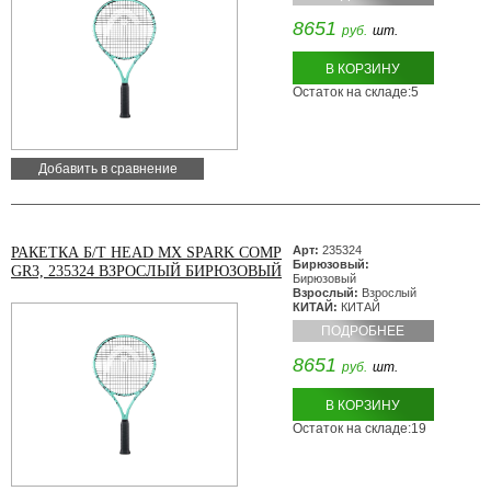
8651
руб.
шт.
В КОРЗИНУ
Остаток на складе:5
Добавить в сравнение
Арт:
235324
РАКЕТКА Б/Т HEAD MX SPARK COMP
Бирюзовый:
GR3, 235324 ВЗРОСЛЫЙ БИРЮЗОВЫЙ
Бирюзовый
Взрослый:
Взрослый
КИТАЙ:
КИТАЙ
ПОДРОБНЕЕ
8651
руб.
шт.
В КОРЗИНУ
Остаток на складе:19