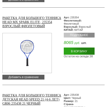
Арт:
235354
РАКЕТКА ДЛЯ БОЛЬШОГО ТЕННИСА
Фиолетовый:
HEAD MX SPARK ELITE, 235354
Фиолетовый
ВЗРОСЛЫЙ ФИОЛЕТОВЫЙ
Взрослый:
Взрослый
КИТАЙ:
КИТАЙ
ПОДРОБНЕЕ
8065
руб.
шт.
В КОРЗИНУ
Остаток на складе:38
Добавить в сравнение
Арт:
235438
РАКЕТКА ДЛЯ БОЛЬШОГО ТЕННИСА
Цвет:
Черный
ДЕТСКАЯ HEAD SPEED 21 (4-6 ЛЕТ)
Размер:
21
GR06 235438 21 ЧЕРНЫЙ
Страна-