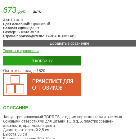
673
руб.
шт.
Арт:
TR1010
Цвет основной:
Оранжевый
Базовая единица:
шт
Размер:
Высота 38 см
Страна-производитель:
ТАЙВАНЬ (КИТАЙ)
Добавить в сравнение
Товары в сравнении
В КОРЗИНУ
Остаток на складе:1820
ОПИСАНИЕ
Конус тренировочный TORRES, с одним вертикальным и восемью
боковыми отверстиями для штанги TORRES, пластик средней
жесткости, оранжевого цвета.
Диаметр отверстий 2,5 см
Высота 38 см
Размер основания 20 х 20 см